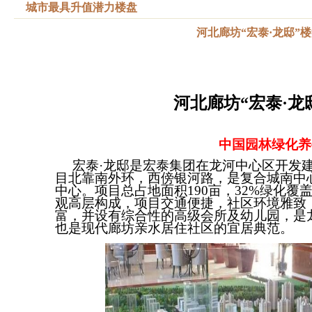
城市最具升值潜力楼盘
河北廊坊“宏泰·龙邸”
河北廊坊“
宏泰·龙
中国园林绿化养
宏泰·龙邸是宏泰集团在龙河中心区开发
目北靠南外环，西傍银河路，是复合城南中
中心。项目总占地面积190亩，32%绿化覆盖率
观高层构成，项目交通便捷，社区环境雅致
富，并设有综合性的高级会所及幼儿园，是
也是现代廊坊亲水居住社区的宜居典范。