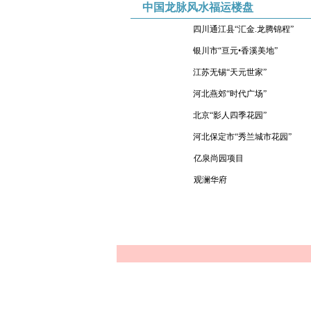
中国龙脉风水福运楼盘
四川通江县“汇金.龙腾锦程”
银川市“亘元•香溪美地”
江苏无锡“天元世家”
河北燕郊“时代广场”
北京“影人四季花园”
河北保定市“秀兰城市花园”
亿泉尚园项目
观澜华府