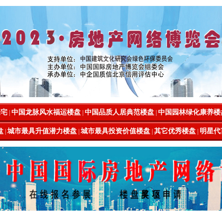
豪宅
中国龙脉风水福运楼盘
中国品质人居典范楼盘
中国园林绿化康养楼
|
|
|
盘
城市最具升值潜力楼盘
城市最具投资价值楼盘
其它优秀楼盘
明星代
|
|
|
|