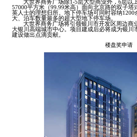
大世界商务广场除
1-5
层大型商业外，
6
层以
57000
平方米（
99.99
米高）面向北京路的双子塔
英人士的理想归所。地下停车场可同时容纳
1200
大、泊车数量最多的超大型地下停车场。
大世界商务广场将引领银川市开发区周边商
大银川高端城市中心。项目建成后必将成为银川
建设做出点滴贡献。
楼盘奖申请