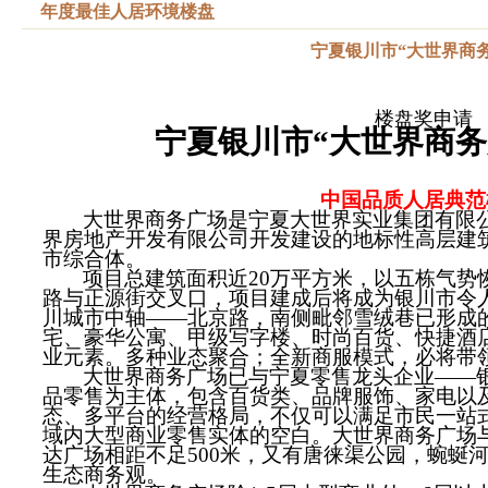
年度最佳人居环境楼盘
宁夏银川市“大世界商务
楼盘奖申请
宁夏银川市“
大世界商务
中国品质人居典范
大世界商务广场是宁夏大世界实业集团有限
界房地产开发有限公司开发建设的地标性高层建
市综合体。
项目总建筑面积近
20
万平方米，以五栋气势
路与正源街交叉口，项目建成后将成为银川市令
川城市中轴——北京路，南侧毗邻雪绒巷已形成
宅、豪华公寓、甲级写字楼、时尚百货、快捷酒
业元素。多种业态聚合；全新商服模式，必将带
大世界商务广场已与宁夏零售龙头企业——
品零售为主体，包含百货类、品牌服饰、家电以
态、多平台的经营格局，不仅可以满足市民一站
域内大型商业零售实体的空白。大世界商务广场
达广场相距不足
500
米，又有唐徕渠公园，蜿蜒
生态商务观。