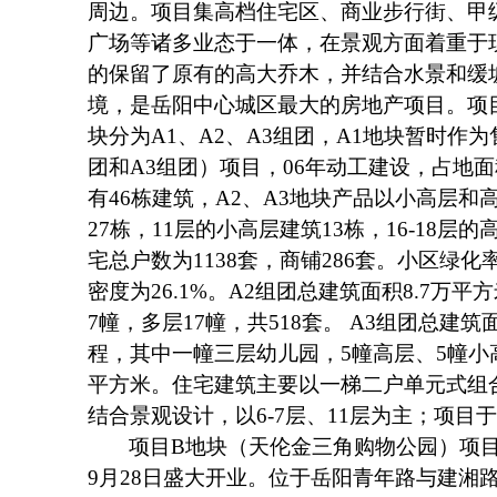
周边。项目集高档住宅区、商业步行街、甲
广场等诸多业态于一体，在景观方面着重于
的保留了原有的高大乔木，并结合水景和缓
境，是岳阳中心城区最大的房地产项目。项目
块分为A1、A2、A3组团，A1地块暂时作
团和A3组团）项目，06年动工建设，占地面
有46栋建筑，A2、A3地块产品以小高层和
27栋，11层的小高层建筑13栋，16-18层
宅总户数为1138套，商铺286套。小区绿化率
密度为26.1%。A2组团总建筑面积8.7万
7幢，多层17幢，共518套。 A3组团总建筑
程，其中一幢三层幼儿园，5幢高层、5幢小高
平方米。住宅建筑主要以一梯二户单元式组
结合景观设计，以6-7层、11层为主；项目于
项目B地块（天伦金三角购物公园）项目， 
9月28日盛大开业。位于岳阳青年路与建湘