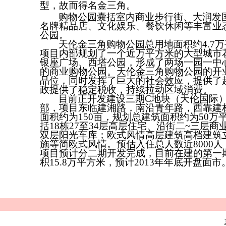
型，故而得名金三角。
购物公园囊括室内商业步行街、大润发
名牌精品店、文化娱乐、餐饮休闲等丰富业
公园。
天伦金三角购物公园总用地面积约4.7
项目内部规划了一个近万平方米的大型城市
银座广场、西塔公园，形成了两场一园一中
的商业购物公园。天伦金三角购物公园的开
品位，同时发挥了巨大的社会效应，提供了
政提供了稳定税收，持续拉动区域消费。
目前正开发建设三期C地块（天伦国际
部，项目东临建湘路，南沿青年路，西靠建
面积约为150亩，规划总建筑面积约为50
括18栋27至34层高层住宅、沿街二~三层商
双层阳光车库；欧式风情高层建筑高档建筑
施等简欧式风情。预估入住总人数近8000人
项目预计分二期开发完成，目前在建的第一期总
积15.8万平方米，预计2013年年底开盘面市