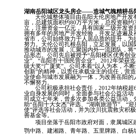
湖南岳阳城区龙头房企——造城气魄精耕岳
天伦城整体项目由岳阳天伦房地产开发有
亩，总建筑面积约80万平方米，总投资额约3
立，注册资金一亿元，具有国家二级开发资
拥有多年的房地产开发经验，开发足迹遍及
省市，公司始终致力于人居品质的提升，为
努力。天伦公司扎根岳阳，立足发展，以国
推动城市的发展，汇聚国内外一流团队，将“
品形态。公司先后被授予“岳阳楼区优秀创业
业”、“岳阳市十强民营企业”、2012年荣
级大奖“广厦奖”。公司本着“以人为本，不断
创新”的精神，以责任承载业主的信任，营
业使命与城市发展融为一体，为改善岳阳的
不懈努力。
公司积极承担社会责任，2012年纳税超
业自身发展的同时，全面参与社会公益活动
司成立七年来，曾多次参加各类公益活动，
助“岳阳十大女杰”评选、“湖南旅游节”、“
使”评选等社会活动，并为汶川抗震救灾积
善基金等。
项目坐落于岳阳市政府对面，隶属城区
鹗中路、建湘路、青年路、五里牌路、白杨