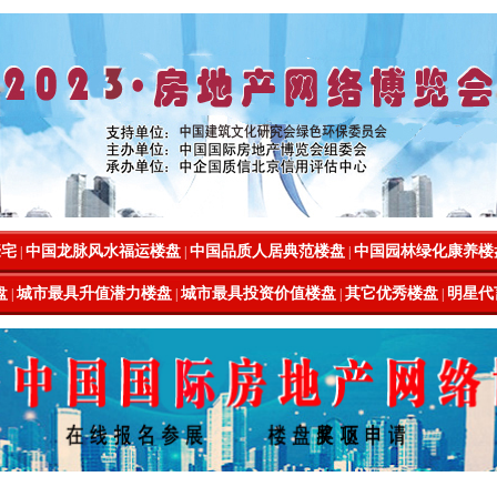
豪宅
中国龙脉风水福运楼盘
中国品质人居典范楼盘
中国园林绿化康养楼
|
|
|
盘
城市最具升值潜力楼盘
城市最具投资价值楼盘
其它优秀楼盘
明星代
|
|
|
|